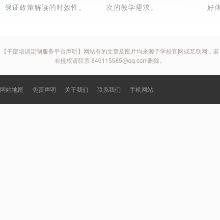
保证政策解读的时效性。
次的教学需求。
好
【干部培训定制服务平台声明】网站有的文章及图片均来源于学校官网或互联网，若
有侵权请联系 846115585@qq.com删除。
网站地图
免责声明
关于我们
联系我们
手机网站